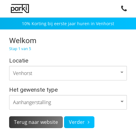
10% Korting bij eerste jaar huren in Venhorst
Welkom
Stap 1 van 5
Locatie
Het gewenste type
Terug naar website
Verder